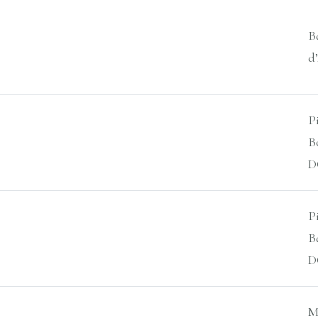
B
d
P
B
D
P
B
D
M