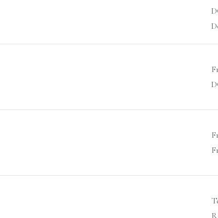
D
D
Fr
D
Fr
F
T
R