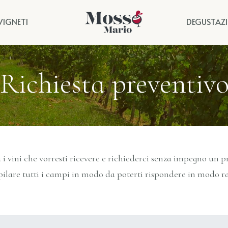
VIGNETI
DEGUSTAZ
Richiesta preventiv
 i vini che vorresti ricevere e richiederci senza impegno un p
lare tutti i campi in modo da poterti rispondere in modo rap