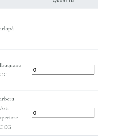
Quantità
arlapà
lbugnano
OC
arbera
’Asti
uperiore
OCG