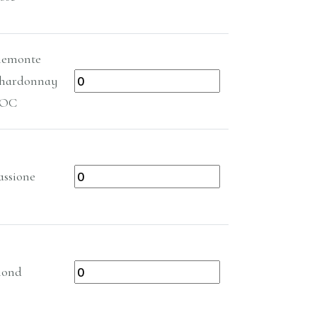
iemonte
hardonnay
OC
assione
iond