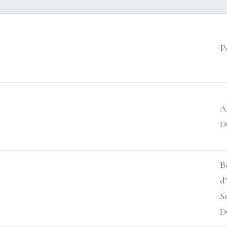
P
A
D
B
d
S
D