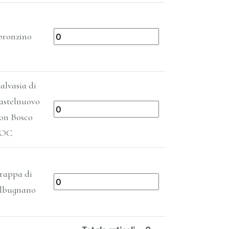
bronzino
alvasia di
astelnuovo
on Bosco
OC
rappa di
lbugnano