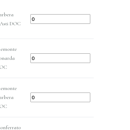
arbera
’Asti DOC
iemonte
onarda
OC
iemonte
arbera
OC
onferrato