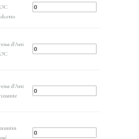
OC
olcetto
eisa d'Asti
OC
eisa d'Asti
rizzante
arantin
osé